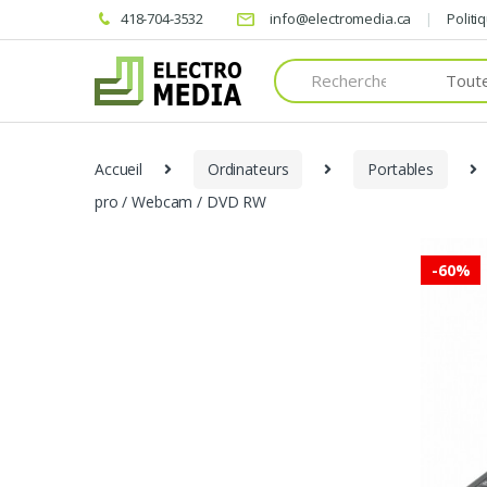
418-704-3532
info@electromedia.ca
Politi
Search
for:
Accueil
Ordinateurs
Portables
pro / Webcam / DVD RW
-
60%