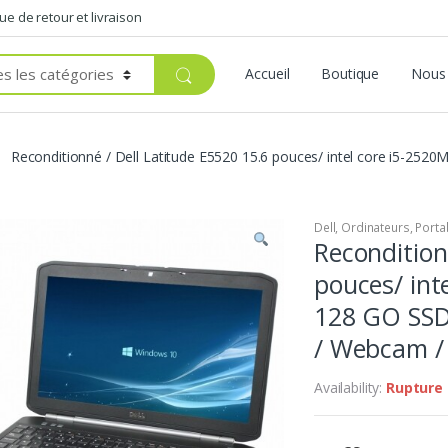
que de retour et livraison
Accueil
Boutique
Nous 
Reconditionné / Dell Latitude E5520 15.6 pouces/ intel core i5-25
Dell
,
Ordinateurs
,
Porta
Recondition
pouces/ int
128 GO SSD
/ Webcam 
Availability:
Rupture 