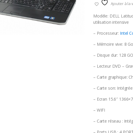
Ajouter à la 
Modèle: DELL Latitu
utilisation intensive
– Processeur:
Intel 
– Mémoire vive: 8 Go
– Disque dur: 128 G
– Lecteur DVD – Gr
– Carte graphique: C
– Carte son: Intégrée
– Ecran 15.6″ 1366×76
– WIFI
– Carte réseau : In
– Ports USB : 4 PO