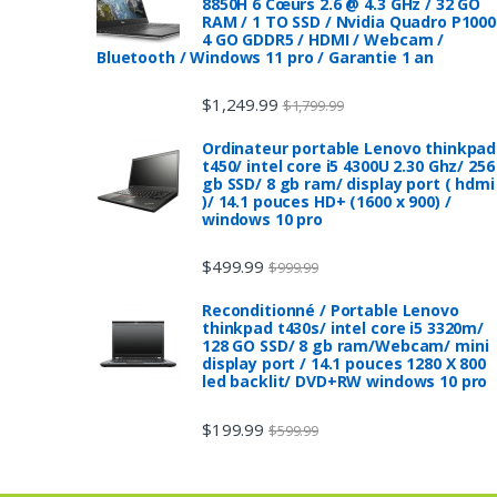
8850H 6 Cœurs 2.6 @ 4.3 GHz / 32 GO
RAM / 1 TO SSD / Nvidia Quadro P1000
4 GO GDDR5 / HDMI / Webcam /
Bluetooth / Windows 11 pro / Garantie 1 an
$
1,249.99
$
1,799.99
Ordinateur portable Lenovo thinkpad
t450/ intel core i5 4300U 2.30 Ghz/ 256
gb SSD/ 8 gb ram/ display port ( hdmi
)/ 14.1 pouces HD+ (1600 x 900) /
windows 10 pro
$
499.99
$
999.99
Reconditionné / Portable Lenovo
thinkpad t430s/ intel core i5 3320m/
128 GO SSD/ 8 gb ram/Webcam/ mini
display port / 14.1 pouces 1280 X 800
led backlit/ DVD+RW windows 10 pro
$
199.99
$
599.99