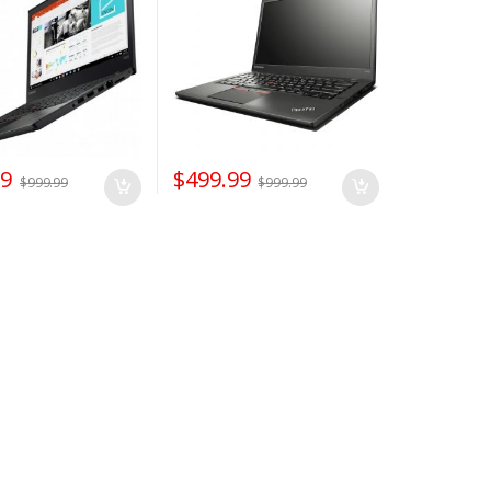
 Webcam
14.1 pouces HD+ (1600 x
900) / windows 10 pro
99
$
499.99
$
999.99
$
999.99