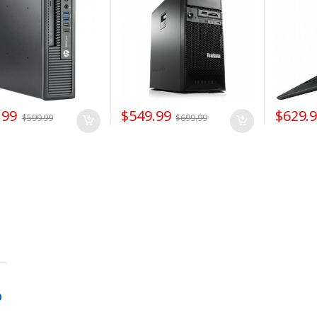
HDMI /
.99
$
549.99
$
629.
$
599.99
$
699.99
0