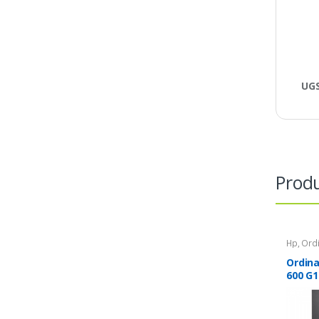
UGS
Produ
Hp
,
Ord
Bureau 
Ordin
600 G1
3.3Ghz
128GO 