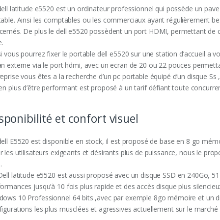
dell latitude e5520 est un ordinateur professionnel qui possède un pave
table. Ainsi les comptables ou les commerciaux ayant régulièrement bes
cernés. De plus le dell e5520 possèdent un port HDMI, permettant de c
e.
i vous pourrez fixer le portable dell e5520 sur une station d’accueil a 
an externe via le port hdmi, avec un ecran de 20 ou 22 pouces permettan
reprise vous êtes a la recherche d’un pc portable équipé d’un disque Ss 
 en plus d’être performant est proposé à un tarif défiant toute concurre
sponibilité et confort visuel
dell E5520 est disponible en stock, il est proposé de base en 8 go mémo
r les utilisateurs exigeants et désirants plus de puissance, nous le p
.
Dell latitude e5520 est aussi proposé avec un disque SSD en 240Go, 5
formances jusqu’à 10 fois plus rapide et des accès disque plus silenci
dows 10 Professionnel 64 bits ,avec par exemple 8go mémoire et un d
figurations les plus musclées et agressives actuellement sur le marché