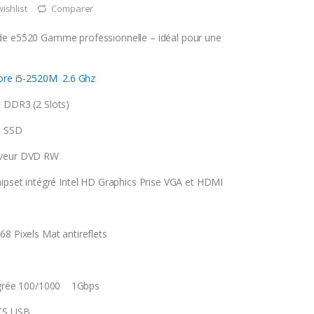
wishlist
Comparer
de e5520 Gamme professionnelle – idéal pour une
Core i5-2520M 2.6 Ghz
 DDR3 (2 Slots)
O SSD
aveur DVD RW
hipset intégré Intel HD Graphics Prise VGA et HDMI
8 Pixels Mat antireflets
tégrée 100/1000 1Gbps
RTS USB