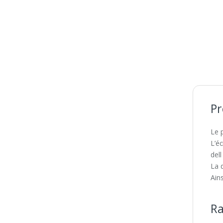
Pr
Le p
L’é
dell
La 
Ains
Ra