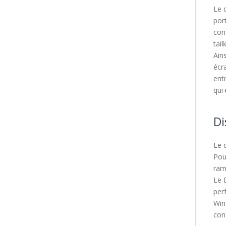
Le 
por
con
taill
Ains
écr
ent
qui
Di
Le 
Pou
ram
Le 
per
Win
con