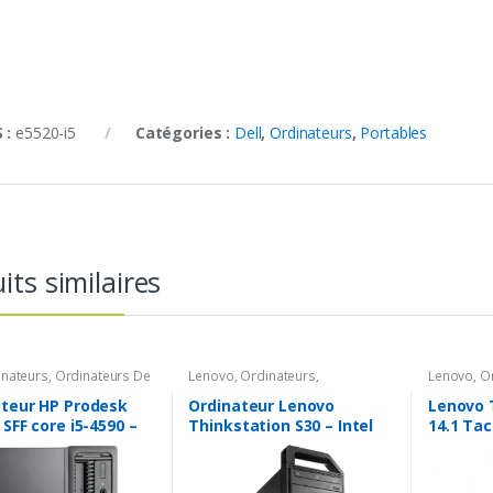
 :
e5520-i5
Catégories :
Dell
,
Ordinateurs
,
Portables
its similaires
inateurs
,
Ordinateurs De
Lenovo
,
Ordinateurs
,
Lenovo
,
O
& Moniteurs
Ordinateurs De Bureau &
Moniteurs
ateur HP Prodesk
Ordinateur Lenovo
Lenovo 
 SFF core i5-4590 –
Thinkstation S30 – Intel
14.1 Tac
 – 8 Go DDR3 –
Xeon E5-1607 v2 3,0Ghz –
1080 / I
SSD – Win 10 Pro
8go – 256gb SSD – Graveur
2.3 Ghz 
DVD – Win 10 Pro
SSD / Wi