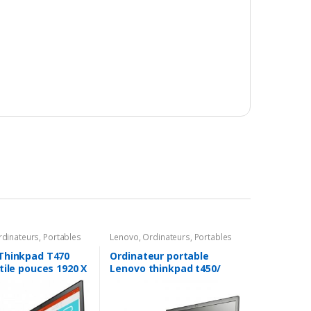
rdinateurs
,
Portables
Lenovo
,
Ordinateurs
,
Portables
Thinkpad T470
Ordinateur portable
tile pouces 1920 X
Lenovo thinkpad t450/
ntel Core i5-7300U
intel core i5 4300U 2.30
/ 256 GO SSD / 8 GO
Ghz/ 256 gb SSD/ 8 gb
ndows 10 Pro /
ram/ display port ( hdmi )/