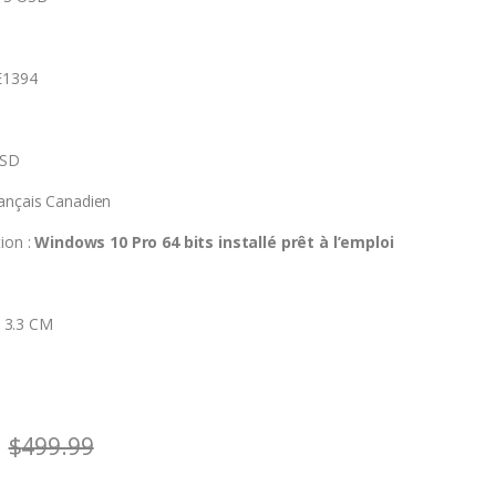
E1394
 SD
ançais Canadien
ion :
Windows 10 Pro 64 bits
installé prêt à l’emploi
 x 3.3 CM
$
499.99