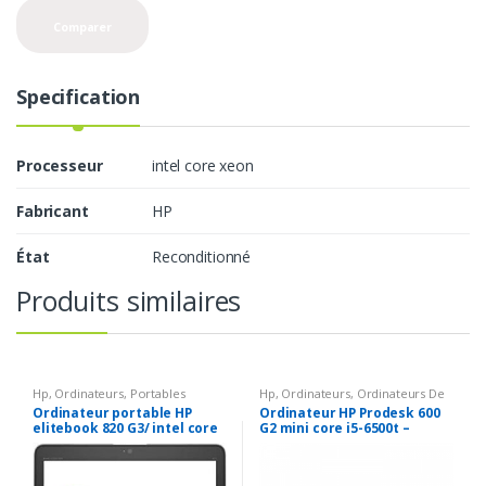
Comparer
Specification
Processeur
intel core xeon
Fabricant
HP
État
Reconditionné
Produits similaires
Hp
,
Ordinateurs
,
Portables
Hp
,
Ordinateurs
,
Ordinateurs De
Bureau & Moniteurs
Ordinateur portable HP
Ordinateur HP Prodesk 600
elitebook 820 G3/ intel core
G2 mini core i5-6500t –
i5-6300U 2.3 GHZ/ 120 GB SSD
2.5Ghz – 8 Go DDR4 – 256GO
( possibilité de mettre 2
SSD – Win 10 Pro
disques / 8 GB Ram/ 12.5