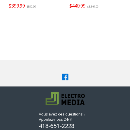
$
399.99
$
449.99
$
859.99
$
1,149.99
Vous avez des questions ?
Appelez-nous 24/7!
418-651-2228