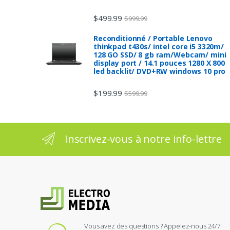
$
499.99
$
999.99
Reconditionné / Portable Lenovo
thinkpad t430s/ intel core i5 3320m/
128 GO SSD/ 8 gb ram/Webcam/ mini
display port / 14.1 pouces 1280 X 800
led backlit/ DVD+RW windows 10 pro
$
199.99
$
599.99
Inscrivez-vous à notre info-lettre
Vous avez des questions ? Appelez-nous 24/7!