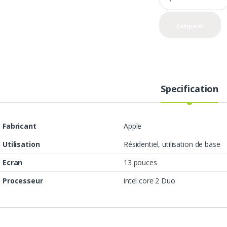
u
a
n
Comparer
t
i
t
y
Specification
Fabricant
Apple
Utilisation
Résidentiel, utilisation de base
Ecran
13 pouces
Processeur
intel core 2 Duo