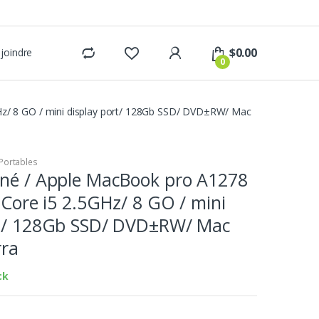
$
0.00
joindre
0
GHz/ 8 GO / mini display port/ 128Gb SSD/ DVD±RW/ Mac
Portables
nné / Apple MacBook pro A1278
l Core i5 2.5GHz/ 8 GO / mini
rt/ 128Gb SSD/ DVD±RW/ Mac
rra
ck