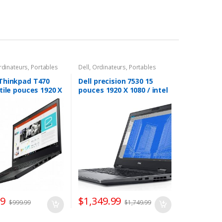
rdinateurs
,
Portables
Dell
,
Ordinateurs
,
Portables
Thinkpad T470
Dell precision 7530 15
tile pouces 1920 X
pouces 1920 X 1080 / intel
ntel Core i5-7300U
core i7-8850H 6 coeurs
/ 256 GO SSD / 8 GO
2.40 @ 4.30 GHz / 1 TO SSD
ndows 10 Pro /
/ 32 GO RAM /Nvidia
 Webcam
Quadro P2000 5 GO /
Windows 11 pro / HDMI
99
$
1,349.99
$
999.99
$
1,749.99