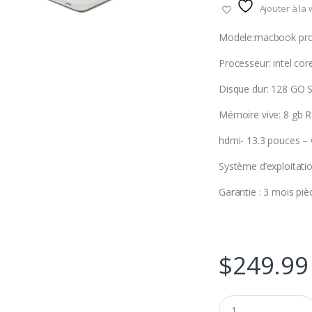
Ajouter à la 
Modele:macbook pr
Processeur: intel core
Disque dur: 128 GO 
Mémoire vive: 8 gb 
hdmi- 13.3 pouces –
Système d’exploitatio
Garantie : 3 mois piè
$
249.99
Q