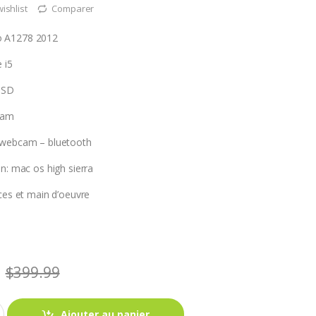
wishlist
Comparer
o A1278 2012
 i5
SSD
Ram
 webcam – bluetooth
n: mac os high sierra
ces et main d’oeuvre
$
399.99
Ajouter au panier