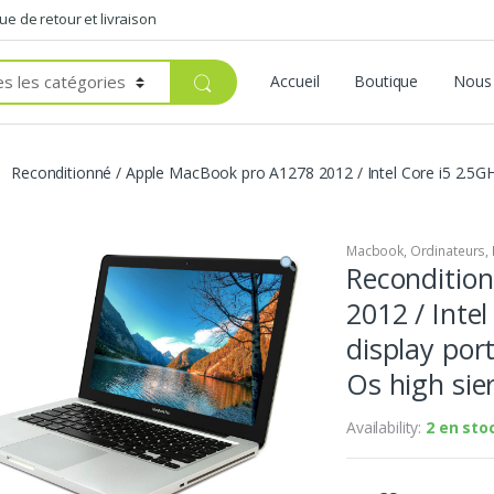
que de retour et livraison
Accueil
Boutique
Nous 
Reconditionné / Apple MacBook pro A1278 2012 / Intel Core i5 2.5
Macbook
,
Ordinateurs
,
Reconditio
2012 / Inte
display po
Os high sie
Availability:
2 en sto