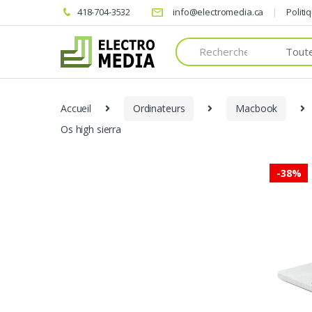
418-704-3532
info@electromedia.ca
Politi
Search
for:
Accueil
Ordinateurs
Macbook
Os high sierra
-
38%