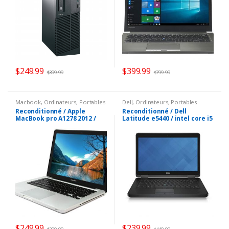
$
249.99
$
399.99
$
399.99
$
799.99
Macbook
,
Ordinateurs
,
Portables
Dell
,
Ordinateurs
,
Portables
Reconditionné / Apple
Reconditionné / Dell
MacBook pro A1278 2012 /
Latitude e5440 / intel core i5
Intel Core i5 2.5GHz/ 8 GO /
4200U 2.1 Ghz / 128 gb SSD/ 8
mini display port/ 128Gb
gb ram/ hdmi/ 14.1 pouces/
SSD/ DVD±RW/ Mac Os high
Windows 10 pro/ webcam
sierra
$
249.99
$
239.99