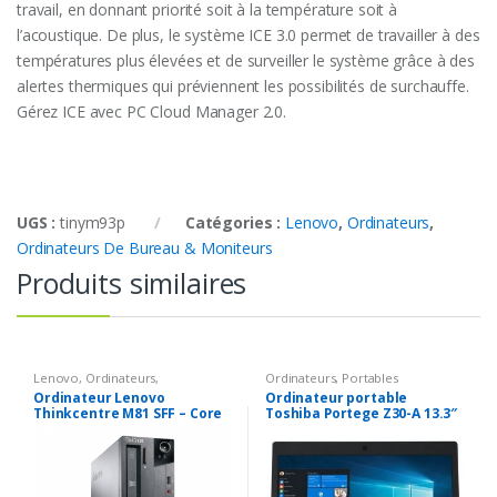
travail, en donnant priorité soit à la température soit à
l’acoustique. De plus, le système ICE 3.0 permet de travailler à des
températures plus élevées et de surveiller le système grâce à des
alertes thermiques qui préviennent les possibilités de surchauffe.
Gérez ICE avec PC Cloud Manager 2.0.
UGS :
tinym93p
Catégories :
Lenovo
,
Ordinateurs
,
Ordinateurs De Bureau & Moniteurs
Produits similaires
Lenovo
,
Ordinateurs
,
Ordinateurs
,
Portables
Ordinateurs De Bureau &
Ordinateur Lenovo
Ordinateur portable
Moniteurs
Thinkcentre M81 SFF – Core
Toshiba Portege Z30-A 13.3″
i5-2400 3,1Ghz – 8go – 128gb
/ 2.6 GHz Intel Core i5-4310U
SSD – Lecteur DVD – Win 10
/ 128 GB SSD / 8 GB DDR3 /
Pro
HDMI / Webcam / Windows
10 Professionnel