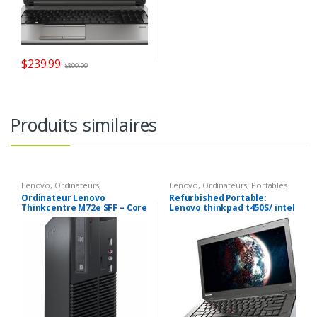
$
239.99
$
899.99
Produits similaires
Lenovo
,
Ordinateurs
,
Lenovo
,
Ordinateurs
,
Portables
Ordinateurs De Bureau &
Ordinateur Lenovo
Refurbished Portable:
Moniteurs
Thinkcentre M72e SFF – Core
Lenovo thinkpad t450S/ intel
i5-3570K 3,4Ghz – 8go – 128gb
core i5 5300U 2.30 Ghz/ 128gb
SSD – Graveur DVD – Win 10
SSD/ 8 gb ram/ display port (
Pro
hdmi )/ 14.1 pouces HD+
(1600 x 900) / windows 10 pro