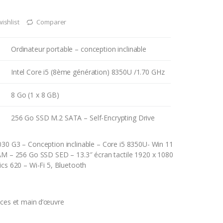
wishlist
Comparer
Ordinateur portable – conception inclinable
Intel Core i5 (8ème génération) 8350U /1.70 GHz
8 Go (1 x 8 GB)
256 Go SSD M.2 SATA – Self-Encrypting Drive
30 G3 – Conception inclinable – Core i5 8350U- Win 11
AM – 256 Go SSD SED – 13.3″ écran tactile 1920 x 1080
ics 620 – Wi-Fi 5, Bluetooth
èces et main d’œuvre