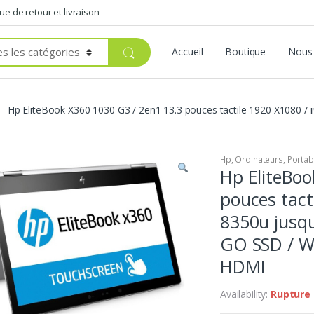
que de retour et livraison
Accueil
Boutique
Nous 
Hp EliteBook X360 1030 G3 / 2en1 13.3 pouces tactile 1920 X1080 / 
Hp
,
Ordinateurs
,
Portab
Hp EliteBoo
pouces tacti
8350u jusqu
GO SSD / W
HDMI
Availability:
Rupture 