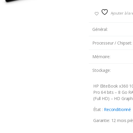
Ajouter à la 
Général:
Processeur / Chipset:
Mémoire:
Stockage:
HP EliteBook x360 10
Pro 64 bits – 8 Go R
(Full HD) – HD Graph
État :
Reconditionné
Garantie: 12 mois pi