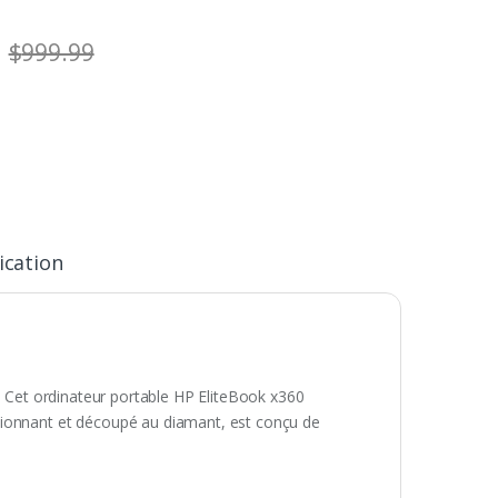
$
999.99
ication
e. Cet ordinateur portable HP EliteBook x360
sionnant et découpé au diamant, est conçu de