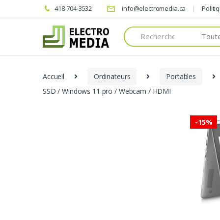
418-704-3532
info@electromedia.ca
Politi
Search
for:
Accueil
Ordinateurs
Portables
SSD / Windows 11 pro / Webcam / HDMI
-
15%