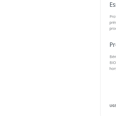
Es
Prof
pré
prod
Pr
Bén
BIO
hor
UGS