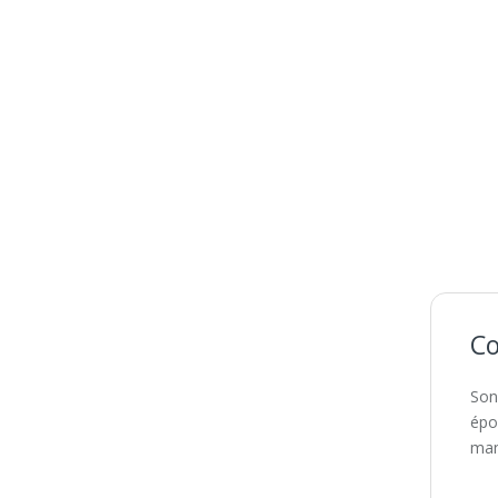
Co
Son
épo
man