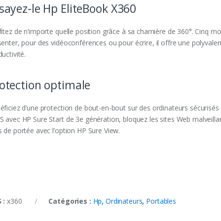
sayez-le Hp EliteBook X360
itez de n’importe quelle position grâce à sa charnière de 360°. Cinq modes
senter, pour des vidéoconférences ou pour écrire, il offre une polyvalen
uctivité.
otection optimale
éficiez d’une protection de bout-en-bout sur des ordinateurs sécurisés
S avec HP Sure Start de 3e génération, bloquez les sites Web malveillant
s de portée avec l’option HP Sure View.
 :
x360
Catégories :
Hp
,
Ordinateurs
,
Portables