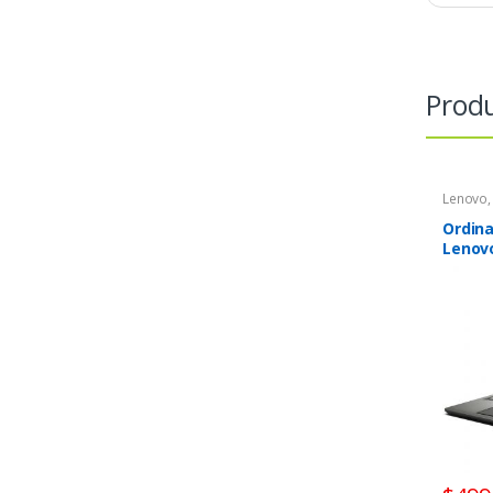
Produ
Lenovo
Ordina
Lenovo
intel 
Ghz/ 2
ram/ d
14.1 p
900) /