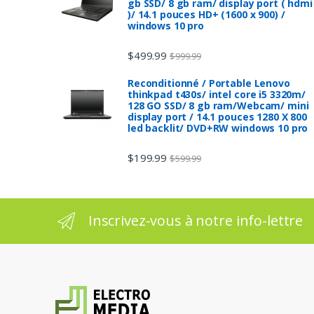
gb SSD/ 8 gb ram/ display port ( hdmi
)/ 14.1 pouces HD+ (1600 x 900) /
windows 10 pro
$
499.99
$
999.99
Reconditionné / Portable Lenovo
thinkpad t430s/ intel core i5 3320m/
128 GO SSD/ 8 gb ram/Webcam/ mini
display port / 14.1 pouces 1280 X 800
led backlit/ DVD+RW windows 10 pro
$
199.99
$
599.99
Inscrivez-vous à notre info-lettre