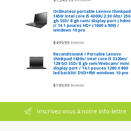
Ordinateur portable Lenovo thinkpad
t450/ intel core i5 4300U 2.30 Ghz/ 256
gb SSD/ 8 gb ram/ display port ( hdmi
)/ 14.1 pouces HD+ (1600 x 900) /
windows 10 pro
$
499.99
$
999.99
Reconditionné / Portable Lenovo
thinkpad t430s/ intel core i5 3320m/
128 GO SSD/ 8 gb ram/Webcam/ mini
display port / 14.1 pouces 1280 X 800
led backlit/ DVD+RW windows 10 pro
$
199.99
$
599.99
Inscrivez-vous à notre info-lettre