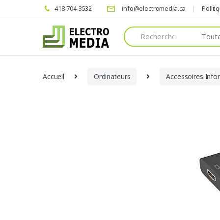
418-704-3532
info@electromedia.ca
Politi
Search
for:
Accueil
Ordinateurs
Accessoires Info