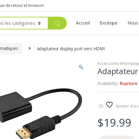
que de retour et livraison
Accueil
Boutique
Nous 
rmatiques
Adaptateur display port vers HDMI
Accessoires Informatiq
Adaptateur 
Availability:
Rupture 
Ajouter à la 
$
19.99