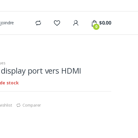
$
0.00
joindre
0
ues
display port vers HDMI
de stock
wishlist
Comparer